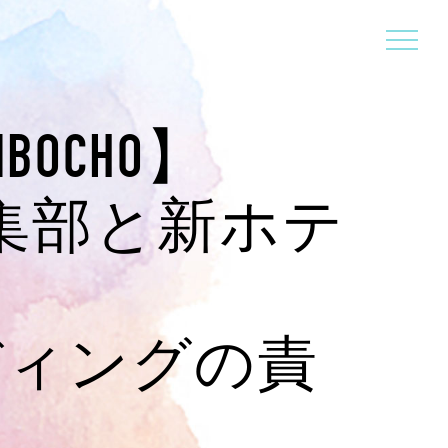
IMBOCHO】
集部と新ホテ
ディングの責
当